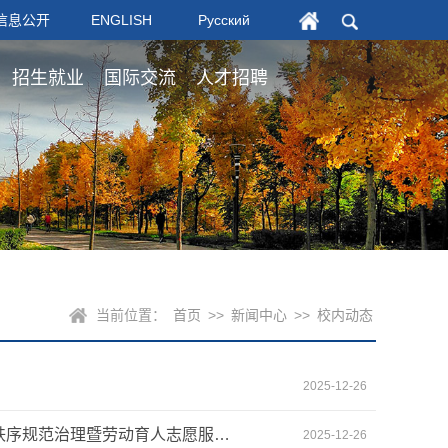
信息公开
ENGLISH
Русский
招生就业
国际交流
人才招聘
当前位置：
首页
>>
新闻中心
>>
校内动态
2025-12-26
校学生会组织开展“规范停放一小步，爱校荣校一大步”校园非机动车秩序规范治理暨劳动育人志愿服务行动
2025-12-26