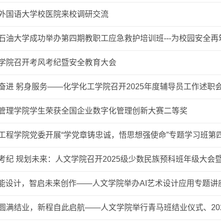
外国语大学校医院来校调研交流
石油大学成功举办第四期教职工应急救护培训班---为校园安全再
学院召开考风考纪暨安全教育大会
奋进 躬身服务——化学化工学院召开2025年度辅导员工作述职
管理学院学生荣获全国企业数字化管理创新大赛二等奖
工程学院党委开展“学党章铸忠诚，悟思想强使命”专题学习班第
考纪 规划未来：人文学院召开2025级少数民族预科班年级大会
赋能设计，智启未来创作——人文学院举办AI艺术设计应用专题讲
圆满结业，新程自此启航——人文学院举行青马班结业仪式、20