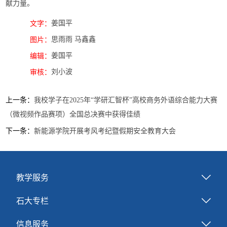
献力量。
姜国平
文字：
思雨雨 马鑫鑫
图片：
姜国平
编辑：
刘小波
审核：
上一条：
我校学子在2025年“学研汇智杯”高校商务外语综合能力大赛
（微视频作品赛项）全国总决赛中获得佳绩
下一条：
新能源学院开展考风考纪暨假期安全教育大会
教学服务
石大专栏
信息服务