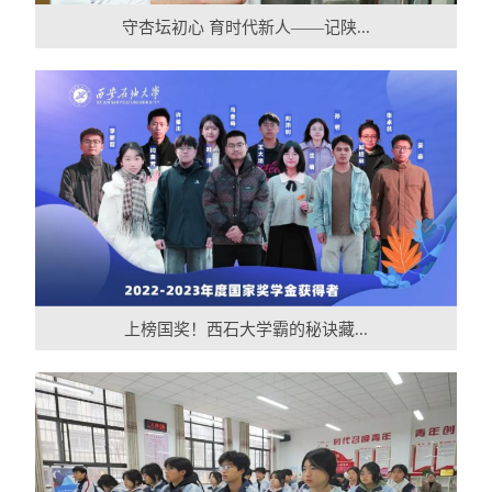
守杏坛初心 育时代新人——记陕...
上榜国奖！西石大学霸的秘诀藏...