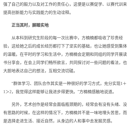
强了自己的毅力以及对工作的责任心，这便是以赛促学、以赛代训来
提高创新能力与实践能力的生动诠释。
正当其时，脚踏实地
从本科到研究生阶段的每一次比赛中，方楠楠都吸收了珍贵经
验，这给她之后的成长经历都打下了坚实的基础，也让她感受到集体
的温暖。在平时的学习和生活中，方楠楠会定期和同组的同学开展读
书分享会，在会上同学们畅所欲言，共同探讨对一些问题的看法，也
大胆地表达自己的想法，互相交流切磋。
“群体学习、团队合作其实是一种很好的学习方式，充分实现1＋
1＞2，我觉得这样能够让我进步得更快。”方楠楠感触地说道。
另外，艺术创作是经常会面临瓶颈期的，经常会有没有头绪、没
有思路的时候，在这样的情况下，方楠楠并不是一味地埋头苦思，而
是选择走进生活、接近自然，从身边的人和事中去发掘灵感。