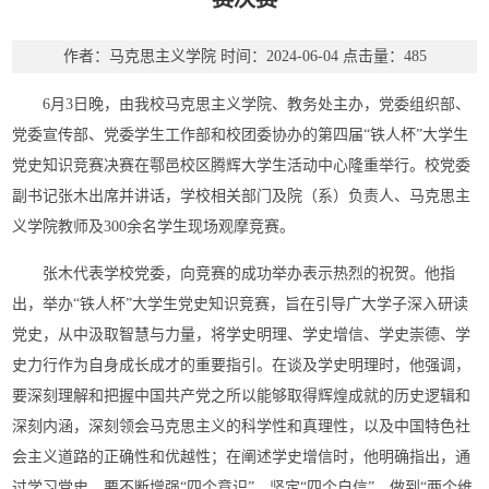
作者：马克思主义学院
时间：2024-06-04
点击量：
485
6月3日晚，由我校马克思主义学院、教务处主办，党委组织部、
党委宣传部、党委学生工作部和校团委协办的第四届“铁人杯”大学生
党史知识竞赛决赛在鄠邑校区腾辉大学生活动中心隆重举行。校党委
副书记张木出席并讲话，学校相关部门及院（系）负责人、马克思主
义学院教师及300余名学生现场观摩竞赛。
张木代表学校党委，向竞赛的成功举办表示热烈的祝贺。他指
出，举办“铁人杯”大学生党史知识竞赛，旨在引导广大学子深入研读
党史，从中汲取智慧与力量，将学史明理、学史增信、学史崇德、学
史力行作为自身成长成才的重要指引。在谈及学史明理时，他强调，
要深刻理解和把握中国共产党之所以能够取得辉煌成就的历史逻辑和
深刻内涵，深刻领会马克思主义的科学性和真理性，以及中国特色社
会主义道路的正确性和优越性；在阐述学史增信时，他明确指出，通
过学习党史，要不断增强“四个意识”，坚定“四个自信”，做到“两个维