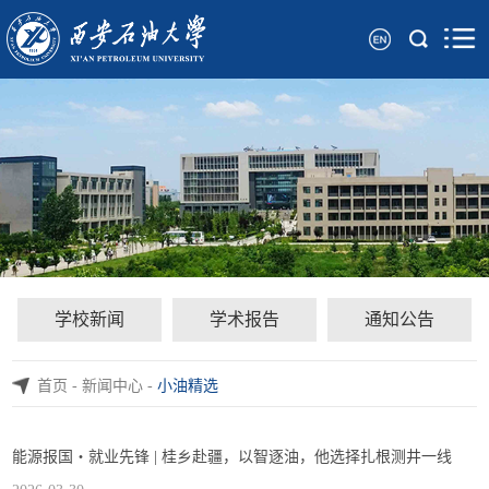
学校新闻
学术报告
通知公告
首页
-
新闻中心
-
小油精选
能源报国・就业先锋 | 桂乡赴疆，以智逐油，他选择扎根测井一线