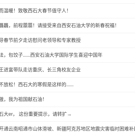
而温暖！致敬西石大春节值守人！
龘龘，前程朤朤！请接受来自西安石油大学的新春祝福！
导春节前夕走访慰问老领导和专家教授
法，包饺子......西安石油大学国际学生喜迎中国年
王进富带队走访重庆、长三角校友企业
不放松！西石大的寒假是这样的......
傲，我为祖国献石油！
石大er， 这份重要提示，请转扩→
开通云南昭通市山体滑坡、新疆阿克苏地区地震灾害临时困难补