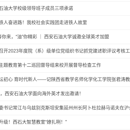
石油大学校级领导班子成员三项承诺
铁人奋进路！我校社会实践团走进铁人故里
”等你来，“油”你精彩 ｜ 西安石油大学诚邀全球英才加盟
召开2023年度院（系）级单位党组织书记抓党建述职评议考核
主题教育第十二巡回督导组来校开展督导检查工作
坛初心 育时代新人——记陕西省教学名师化学化工学院张君涛
24，西安石油大学面向海外英才发出邀请！
委书记常江与乌兹别克斯坦安集延州州长阿卜杜拉赫马诺夫在沪
升级！西石大智慧教室“嫽扎咧！”