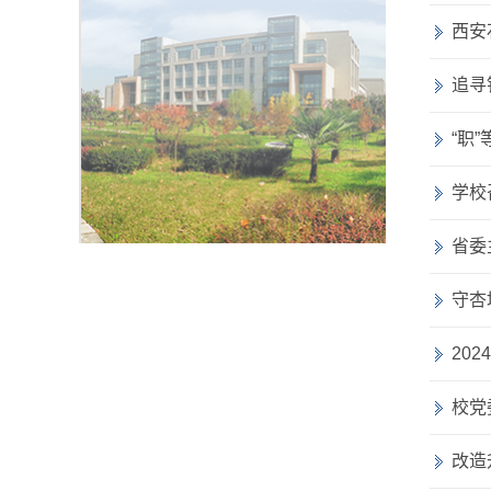
西安
追寻
“职
学校
省委
守杏
20
校党
改造