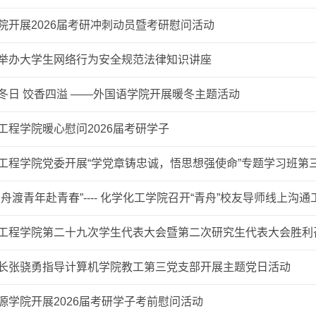
院开展2026届考研冲刺动员暨考研慰问活动
举办大学生网络行为安全规范法律知识讲座
冬日 饺香四溢 ——外国语学院开展暖冬主题活动
工程学院暖心慰问2026届考研学子
工程学院党委开展“学党章铸忠诚，悟思想强使命”专题学习班第
青舟渡青年赴青春”---- 化学化工学院召开“青舟”校友导师线上沟通
工程学院第二十九次学生代表大会暨第二次研究生代表大会胜利
长张骁勇指导计算机学院教工第三党支部开展主题党日活动
源学院开展2026届考研学子考前慰问活动