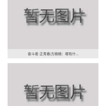
奋斗者·正青春|方楠楠：哪有什...