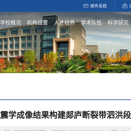
邮件系统
学校概况
机构设置
人才培养
学术队伍
科学研究
震学成像结果构建郯庐断裂带泗洪段