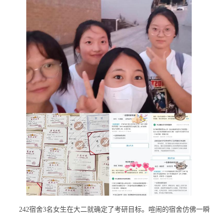
242宿舍3名女生在大二就确定了考研目标。喧闹的宿舍仿佛一瞬