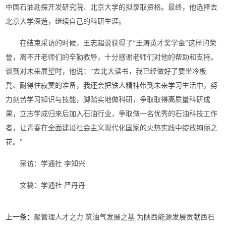
中国石油勘探开发研究院、北京大学的拟录取资格。最终，他选择去
北京大学深造，继续自己的科研生涯。
在结束采访的时候，王志超说获得了“王涛英才奖学金”这样的荣
誉，离不开老师们的辛勤教导，十分感谢老师们对他的帮助和支持。
谈到对未来展望时，他说：“去北大读书，我已经做好了要坐冷板
凳、耐得住寂寞的准备，我还会把铁人精神带到未来学习生活中，努
力刻苦学习知识与技能，脚踏实地做科研，争取取得高质量科研成
果，立志学成归来后加入石油行业，争取做一名优秀的石油科技工作
者，让青春在全面建设社会主义现代化国家的火热实践中绽放绚丽之
花。”
采访：学通社 李知兴
文稿：学通社 严丹丹
上一条：
聚管理人才之力 筑油气发展之基 为陕西能源发展贡献西石