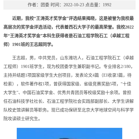
作者：团委
时间：2022-10-23
点击量：
1992
近期，我校“王涛英才奖学金”评选结果揭晓，这是被誉为我校最
高层次的奖学金评选活动，代表着西石大学子的最高荣誉。我校2022
年“王涛英才奖学金”本科生获得者是石油工程学院石工（卓越工程
师）1901班的王志超同学。
王志超，男，中共党员，山东潍坊人，石油工程学院石工（卓越
工程师）1901班学生，现为校团委学生兼职副书记。专业排名2/180，
主持并结题1项国家级学生大创项目，发表论文4篇（EI收录3篇，待
检索），软件著作权1项，曾获得国家级、省级竞赛奖励5项，“十佳
大学生”、中国石油奖学金、优秀共青团员等校级奖励十余项。曾担
任石油科技学社社长、石油工程学院社会实践部副部长、大学生讲解
队校史馆讲解员等职务。现已成功保研至北京大学地球空间与科学学
院攻读硕士研究生。