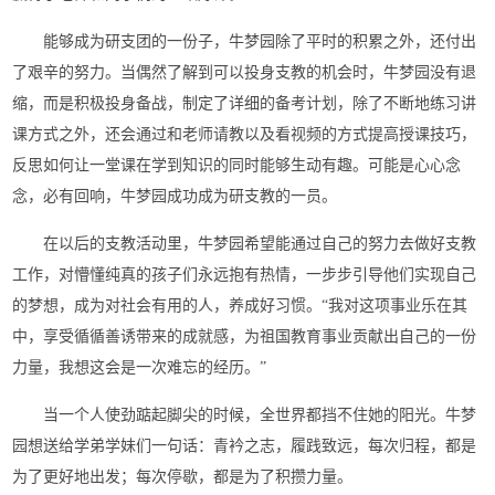
能够成为研支团的一份子，牛梦园除了平时的积累之外，还付出
了艰辛的努力。当偶然了解到可以投身支教的机会时，牛梦园没有退
缩，而是积极投身备战，制定了详细的备考计划，除了不断地练习讲
课方式之外，还会通过和老师请教以及看视频的方式提高授课技巧，
反思如何让一堂课在学到知识的同时能够生动有趣。可能是心心念
念，必有回响，牛梦园成功成为研支教的一员。
在以后的支教活动里，牛梦园希望能通过自己的努力去做好支教
工作，对懵懂纯真的孩子们永远抱有热情，一步步引导他们实现自己
的梦想，成为对社会有用的人，养成好习惯。“我对这项事业乐在其
中，享受循循善诱带来的成就感，为祖国教育事业贡献出自己的一份
力量，我想这会是一次难忘的经历。”
当一个人使劲踮起脚尖的时候，全世界都挡不住她的阳光。牛梦
园想送给学弟学妹们一句话：青衿之志，履践致远，每次归程，都是
为了更好地出发；每次停歇，都是为了积攒力量。