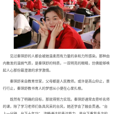
见过秦琪舒的人都会被她温柔而有力量的亲和力所感染。那种由
内散发的温婉气质，是秦琪舒的特质，一双明亮的眼睛，仿佛能够唤
起人心那份最澄澈的求学激情。
秦琪舒来自教育世家，父母都是人民教师。或许是高山仰止，景
行行止，秦琪舒教书育人的梦想从小便在心里扎根。
既然有了明确的目标，那就得努力实现。秦琪舒通常去旁听名师
的课，除了学习老师们各具风采的台风，她还学会了融会贯通。“台
上一分钟，台下十年功”，流畅通达的表达能力，是台下重复多次的