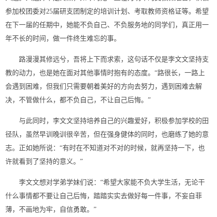
参加校团委对25届研支团制定的培训计划、考取教师资格证等。希望
在下一届的任期中，她能不负自己、不负服务地的同学们，真正用一
年不长的时间，做一件终生难忘的事。
路漫漫其修远兮，吾将上下而求索，这句话不仅是李文文坚持支
教的动力，也是她在面对其他事情时抱有的态度。“路很长，一路上
会遇到困难，但我们只需要朝着美好的方向去努力，遇到困难去解
决，不管做什么，都不负自己，不让自己后悔。”
与此同时，李文文坚持培养自己的兴趣爱好，积极参加学校的田
径队，虽然早训晚训很辛苦，但在强身健体的同时，也磨练了她的意
志。正如她所说：“有时在不知道对不对的时候，就再坚持一下，也
许就看到了坚持的意义。”
李文文想对学弟学妹们说：“希望大家能不负大学生活，无论干
什么事情都不要让自己后悔，踏踏实实去做好每一件事，不妄自菲
薄，不画地为牢，自信勇敢。”