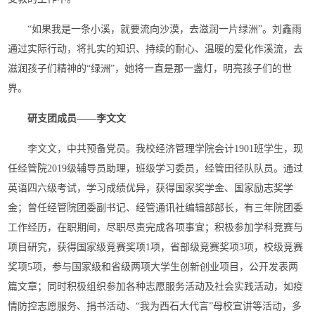
“如果我是一条小溪，就要流向沙漠，去滋润一片绿洲”。刘鑫雨
通过实际行动，将扎实的知识、持续的耐心、温暖的爱化作溪流，去
滋润孩子们精神的“绿洲”，她将一直是那一盏灯，明亮孩子们的世
界。
研支团成员——李文文
李文文，中共预备党员。我校经济管理学院会计1901班学生，现
任经管院2019级辅导员助理，班级学习委员，经管田径队队员。通过
英语四六级考试，学习成绩优异，获得国家奖学金、国家励志奖学
金；曾任经管院团委副书记、经管通讯社编辑部部长，有三年院团委
工作经历，在职期间，尽职尽责完成各项事宜；积极参加学科竞赛与
项目研究，获得国家级竞赛奖项1项，省部级竞赛奖项3项，校级竞赛
奖项5项，参与国家级和省级两项大学生创新创业项目，公开发表两
篇文章；同时积极组织参加各种志愿服务活动及社会实践活动，如疫
情防控志愿服务、捐书活动、“我为西石大代言”母校宣讲等活动，多