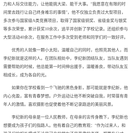
力和人际交往能力，让他能挑大梁、能干大事。“我愿意在有限的时
间里去践行让自己终身难忘的事情”，他不仅独立负责过大型项目，
多次参与国家级A类竞赛项目，取得了国家级铜奖、省级金奖与银奖
等多次荣誉，累计获奖10余次，追平并创新了学校记录。还组织参与
大型活动40余次，在服务工作中多次受到老师和同学们的一致好评。
优秀的人就像一颗小太阳，温暖自己的同时，也照亮其他人，而
李纪新就是这样的人。在团队相处中，李纪新团结队友，当队友遇到
需要帮助的时候，他总能第一时间伸出援手，温暖善良，带动队友互
相成长，成为各自的光。
如果你在学校看到一个飞驰的黑色身影，那可能就是李纪新，他
内心充盈，富有青春梦想。户外运动让他不断突破自我，时常葆有青
年人的激情。喜欢摄影也促使着他不断记录路途的美丽风景。
李纪新的母亲是一位人民教师，在母亲的言传身教下，李纪新也
想要成为孩子们的指路人。他有着自己的教育观：“作为过来人，和