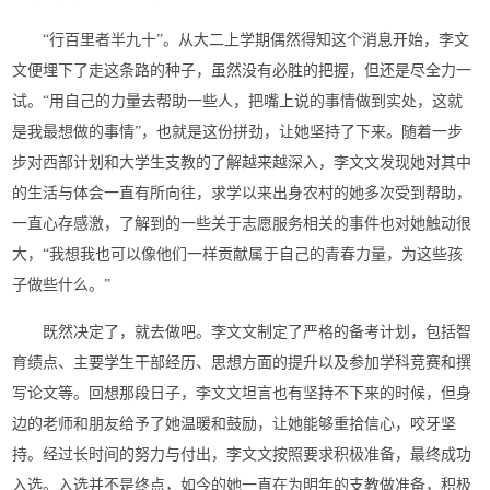
“行百里者半九十”。从大二上学期偶然得知这个消息开始，李文
文便埋下了走这条路的种子，虽然没有必胜的把握，但还是尽全力一
试。“用自己的力量去帮助一些人，把嘴上说的事情做到实处，这就
是我最想做的事情”，也就是这份拼劲，让她坚持了下来。随着一步
步对西部计划和大学生支教的了解越来越深入，李文文发现她对其中
的生活与体会一直有所向往，求学以来出身农村的她多次受到帮助，
一直心存感激，了解到的一些关于志愿服务相关的事件也对她触动很
大，“我想我也可以像他们一样贡献属于自己的青春力量，为这些孩
子做些什么。”
既然决定了，就去做吧。李文文制定了严格的备考计划，包括智
育绩点、主要学生干部经历、思想方面的提升以及参加学科竞赛和撰
写论文等。回想那段日子，李文文坦言也有坚持不下来的时候，但身
边的老师和朋友给予了她温暖和鼓励，让她能够重拾信心，咬牙坚
持。经过长时间的努力与付出，李文文按照要求积极准备，最终成功
入选。入选并不是终点，如今的她一直在为明年的支教做准备，积极