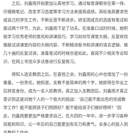
之后，刘鑫雨开始更加认真地学习，通过每堂课都坐在第一排、
仔细做笔记、改变学习态度等学习方法来提高成绩。高标准高要求完
成自己的学生工作，不断反思不断进步。研支团成员的选拔有笔试和
面试两个环节，为此，刘鑫雨下足了功夫。在准备口试的时候，她积
极学习优秀老师的堂风和讲课技巧、学习如何写课堂大纲，反复修改
推敲试讲课堂内容的大纲内容、不断精进板书和讲课的语言逻辑、做
几十遍的反复试讲。准备笔试的时候亦是如此，查阅不少相关专业知
识、在网上寻找众多试卷进行反复练习。
得知入选支教团之后，在喜悦之余，刘鑫雨的心中也增加了一份
重量，一份责任。她知道，支教不是简单的两个字，她即将在毕业之
后转变身份，成为一名人民教师。真正加入支教团后，刘鑫雨才真正
意识到这是对她个人的一个极大的挑战：“自己能不能出色的完成教
学工作？能不能把孩子们照顾好？能不能给孩子们做好榜样？”因
此，刘鑫雨要更加严格要求自己，在大四的一年中，进一步学习各种
技能和知识，让一年后的自己能更加有实力和勇气，全身心的投入到
支教的工作中。