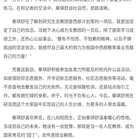
练习。在和记者的交谈中，秦琪舒谈吐自然，思路清晰。
秦琪舒在了解到研究生支教团是西部计划里的一项后，就更加坚
定了自己的信念。当她下决心成为支教团的一员后，除了提高学习成
绩之外，还热心公益事业，“要有不怕苦、不怕累的精神，以及不惧
挑战的坚定信念，我想尽自己最大的努力为祖国中西部教育事业贡献
自己的力量！”
凭着这股劲，秦琪舒积极参加各类力所能及的校内外公益活动，
如疫情防控志愿服务、开学迎新志愿服务、社区志愿服务等活动，毫
不吝啬地去散发自己的光和热，无论是核酸检测，还是站点指引工
作，都有她忙碌的身影。终于，时光不负有心人，今后，秦琪舒将在
研支团这个大家庭中实现自己的人生价值，为更多的人带去温暖。
秦琪舒喜欢养花，花儿向阳而生，正如秦琪舒温柔暖心的性格。
当谈到自己的未来，她没有一丝犹豫，那就是当一名人民教师，成为
国家育花的“园丁”，去传道授业解惑。