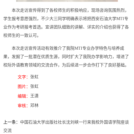
本次走访宣传得到了各校师生的积极响应，现场咨询氛围热烈，
学生报考意愿强烈，不少大三同学明确表示将把西安石油大学MTI专
业作为考研报考首选。宣讲团队细致的讲解、详实的介绍也获得了各
校师生的一致认可。
本次走访宣传活动有效推介了我院MTI专业办学特色与培养成
果，发掘了一批潜在优质生源，同时扩大了我院办学影响力，增进了
校际外语教育领域的交流合作，为后续进一步合作打下了良好基础。
张虹
文字：
张虹
图片：
王潇
编辑：
邓林
审核：
上一条：
中国石油大学出版社社长沈刘峡一行来我校外国语学院座谈
交流