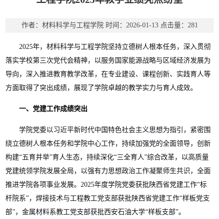
作者：材料科学与工程学院
时间：2026-01-13
点击量：
281
2025
年，材料科学与工程学院坚持立德树人根本任务，深入贯彻
落实学校第三次党代会精神，以服务国家能源战略与区域经济发展为
导向，深入推进教育教学改革，在专业建设、课程创新、实践育人等
方面取得了突出成绩，展现了学院卓越的教学实力与育人成效。
一、党建工作成绩突出
学院党委以习近平新时代中国特色社会主义思想为指引，紧密围
绕立德树人根本任务和学院中心工作，持续加强党的全面领导，创新
构建
“
五育并举
”
育人
生态，持续深化
“
三全育人
”
综合改革，以高质量
党建统领学院发展全局，以强有力思想政治工作凝聚师生共识，全面
推进学院各项事业发展。
2025
年度学院党委获批陕西省党建工作
“
标
杆院系
”
，焊接技术与工程教工党支部获批陕西省党建工作
“
样板党支
部
”
，金属材料系教工党支部获批西安石油大学
“
样板支部
”
。