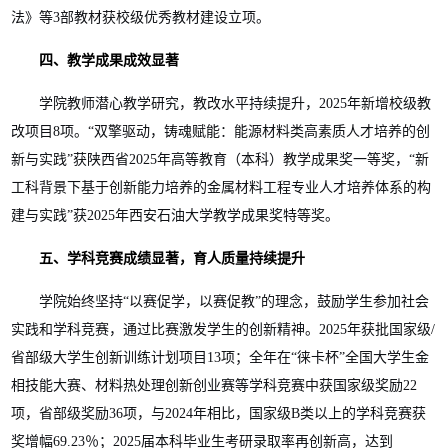
法》等
3
部教材获校级优秀教材建设立项。
四、教学成果成效显著
学院教师潜心教学研究，教改水平持续提升，
2025
年新增校级教
改项目
8
项。
“
双擎驱动，铸魂赋能：能源材料类高素质人才培养的创
新与实践
”
获陕西省
2025
年高等教育（本科）教学成果奖一等奖，
“
新
工科背景下基于创新能力培养的金属材料工程专业人才培养体系的构
建与实践
”
获
2025
年西安石油大学教学成果奖特等奖。
五、学科竞赛成绩显著，育人质量持续提升
学院始终坚持
“
以赛促学，以赛促教
”
的理念，鼓励学生参加社会
实践和学科竞赛，通过比赛激发学生的创新精神。
2025
年获批国家级
/
省部级大学生创新训练计划项目
13
项；全年在
“
徕卡杯
”
全国大学生金
相技能大赛、材料热处理创新创业赛等学科竞赛中获国家级奖励
22
项，省部级奖励
36
项，与
2024
年相比，国家级
B
类以上的学科竞赛获
奖增幅
69.23
％；
2025
届本科毕业生考研录取率再创新高，达到