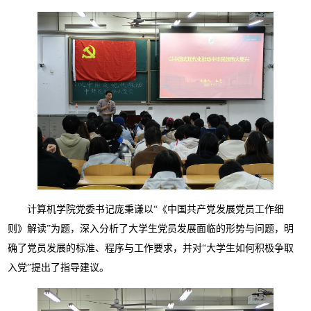
计算机学院党委书记庞秉谦以“《中国共产党发展党员工作细
则》解读”为题，深入分析了大学生党员发展面临的形势与问题，明
确了党员发展的标准、程序与工作要求，并对“大学生如何积极争取
入党”提出了指导建议。