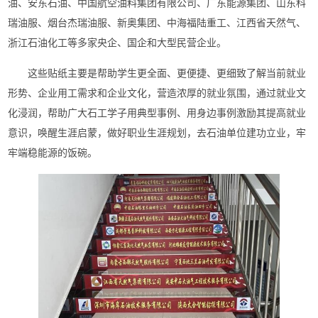
油、安东石油、中国航空油料集团有限公司、广东能源集团、山东科
瑞油服、烟台杰瑞油服、新奥集团、中海福陆重工、江西省天然气、
浙江石油化工等多家央企、国企和大型民营企业
。
这些贴纸主要是帮助学生更全面、更便捷、更细致了解当前就业
形势、企业用工需求和企业文化，营造浓厚的就业氛围，通过就业文
化浸润，
帮助
广大石工学子
用典型事例、用身边事例
激励
其
提高就业
意识，唤醒生涯启蒙，做好职业生涯规划，
去石油单位建功立业，牢
牢端稳能源的饭碗
。