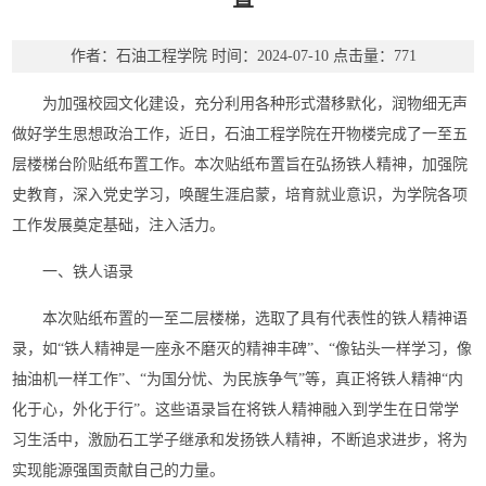
作者：石油工程学院
时间：2024-07-10
点击量：
771
为加强校园文化建设，充分利用各种形式潜移默化，润物细无声
做好学生思想政治工作，
近日，
石油工程学院在开物楼完成了一至五
层楼梯台阶贴纸布置工作
。本次贴纸布置旨在弘扬铁人精神，加强院
史教育，
深入党史学习，唤醒生涯启蒙，
培育就业意识，为学院
各项
工作
发展
奠定基础，
注入活力。
一、铁人语录
本次贴纸布置的一至二层楼梯，选取了具有代表性的铁人精神
语
录
，如
“
铁人精神是一座永不磨灭的精神丰碑
”、“
像钻头一样学习，像
抽油机一样工作
”、“
为国分忧、为民族争气
”等
，
真正将铁人精神
“内
化于心，外化于行”。
这些语录旨在
将铁人精神融入到
学生在日常学
习生活中，
激励石工学子继承和
发扬铁人精神，不断追求进步，
将
为
实现
能源强国
贡献自己的力量。