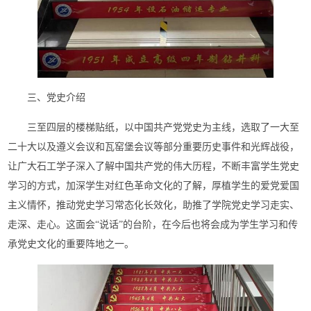
三、
党史介绍
三至四层的楼梯贴纸，以中国
共产党
党史为
主线
，选取了
一大至
二十大以及遵义会议和瓦窑堡会议等部分
重要历史事件和光辉
战役，
让
广大石工学子
深入了解
中国共产党的伟大历程，不断丰富学生党史
学习的方式，加深学生对红色革命文化的了解，厚植学生的爱党爱国
主义情怀，推动党史学习常态化长效化，助推了学院党史学习走实、
走深、走心。这面会
“说话”的台阶，在今后也将会成为学生学习和传
承党史文化的重要阵地之一。