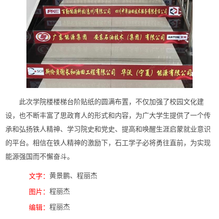
此次
学院楼
楼梯
台阶
贴纸的圆满
布置
，不仅
加强
了校园
文化建
设
，也
不断丰富了思政育人的形式和内容，
为
广大
学生提供了一个传
承和弘扬铁人精神、
学习
院史和党史
、
提高和唤醒生涯启蒙就业意识
的平台。相信在铁人精神的激励下，
石工
学子必将勇往直前，为实现
能源强国而不懈奋斗
。
黄景鹏、程丽杰
文字：
程丽杰
图片：
程丽杰
编辑：