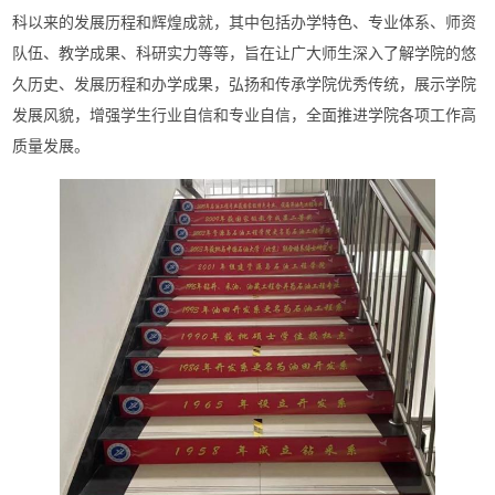
科以来
的发展历程和辉煌成就
，
其中包括办学特色、专业体系、师资
队伍、教学成果、科研实力等等，
旨在让广大师生
深入
了解
学院
的悠
久历史
、
发展历程和办学成果
，
弘扬和
传承
学
院优秀传统，
展示学院
发展风貌，
增强
学生行业自信和专业自信，全面推进学院各项工作高
质量发展。