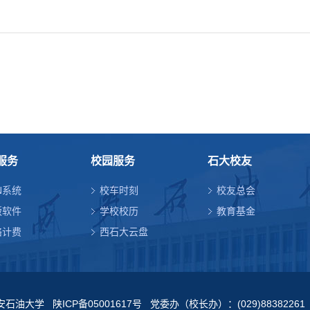
服务
校园服务
石大校友
N系统
校车时刻
校友总会
版软件
学校校历
教育基金
络计费
西石大云盘
西安石油大学
陕ICP备05001617号
党委办（校长办）：(029)88382261