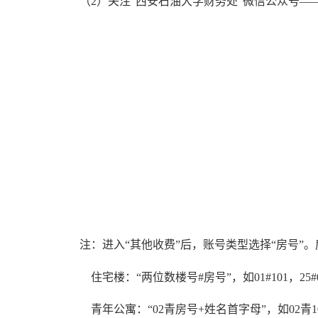
（2）关注“西安石油大学财务处”微信公众号——
注：进入“其他收费”后，账号类型选择“房号”
住宅楼：“两位数楼号#房号”，如01#101，25#
青年公寓：“02青房号+姓名首字母”，如02青10