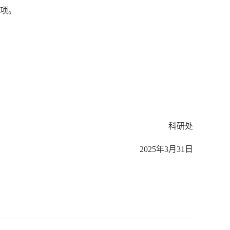
项。
科研处
2025
年
3
月
31
日