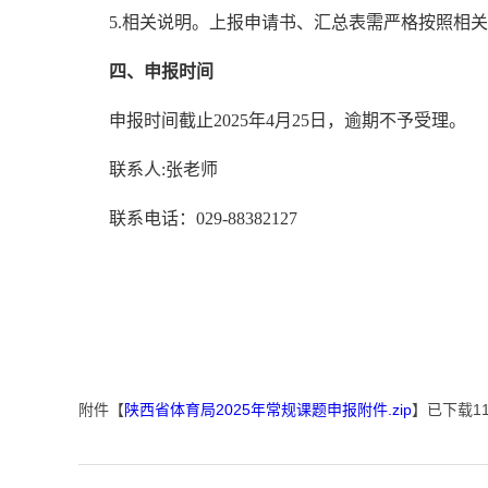
5.
相关说明。上报申请书、汇总表需严格按照相关
四、申报时间
申报时间截止
2025
年
4
月
25
日，逾期不予受理。
联系人
:
张老师
联系电话：
029-88382127
附件【
陕西省体育局2025年常规课题申报附件.zip
】已下载
1