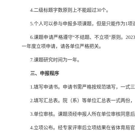
4.
二级标题字数原则上不能超过
30
个。
5.
个人可以参与申报多项课题，但是只能作为
1
项
6.
课题申请严格遵守
“
不结题、不立项
”
原则。
202
一年度立项申请，请各单位严格把关。
7.
课题研究时间为一年。
三、申报程序
1.
填写申请书。申请书需严格按规范填写，一式三
2.
填写汇总表。院（系）等单位汇总表一式两份，
3.
单位审核。课题须经申报人所在单位审核同意后
4.
立项公布。经专家评审后立项结果在省体育局官