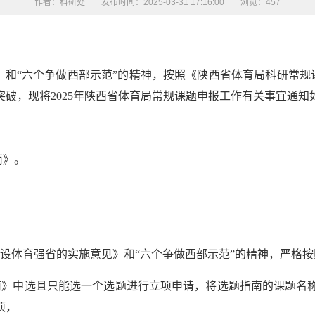
作者：科研处
发布时间：2025-03-31 17:16:00
浏览：
457
》和“六个争做西部示范”的精神，按照《陕西省体育局科研常规
突破，现将
2025
年陕西省体育局常规课题申报工作有关事宜通知
南》。
设体育强省的实施意见》和
“
六个争做西部示范
”
的精神，严格按
南》中选且只能选一个选题进行立项申请，将选题指南的课题名
项，