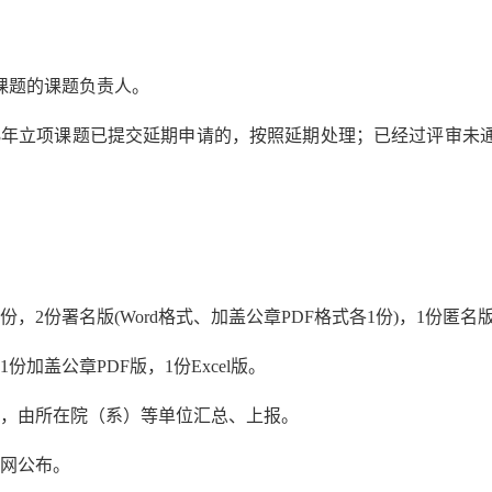
课题的课题负责人。
3
年立项课题已提交延期申请的，按照延期处理；已经过评审未
份，
2
份署名版
(Word
格式、加盖公章
PDF
格式各
1
份
)
，
1
份匿名
1
份加盖公章
PDF
版，
1
份
Excel
版。
，由所在院（系）等单位汇总、上报。
网公布。