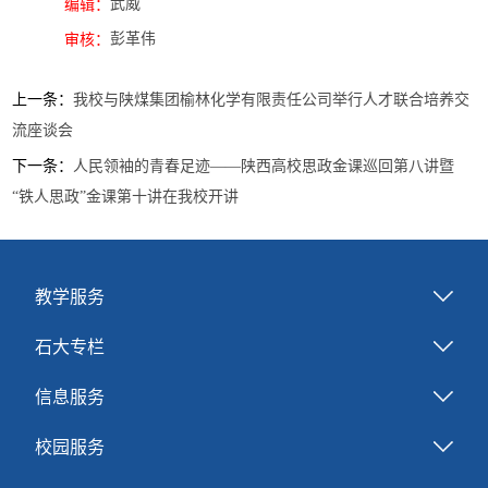
武威
编辑：
彭革伟
审核：
上一条：
我校与陕煤集团榆林化学有限责任公司举行人才联合培养交
流座谈会
下一条：
人民领袖的青春足迹——陕西高校思政金课巡回第八讲暨
“铁人思政”金课第十讲在我校开讲
教学服务
石大专栏
信息服务
校园服务