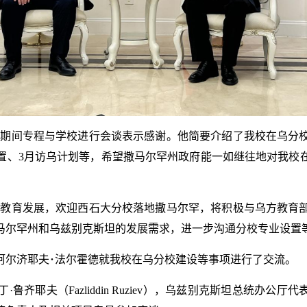
程期间专程与学校进行会谈表示感谢。他简要介绍了我校在乌分
置、3月访乌计划等，希望撒马尔罕州政府能一如继往地对我校
视教育发展，欢迎西石大分校落地撒马尔罕，将积极与乌方教育
马尔罕州和乌兹别克斯坦的发展需求，进一步沟通分校专业设置
阿尔济耶夫･法尔霍德就我校在乌分校建设等事项进行了交流。
（Fazliddin Ruziev），乌兹别克斯坦总统办公厅代表祖河丁（