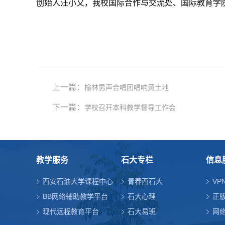
创始人汪小又，我校国际合作与交流处、国际教育学
上一篇：
榆林男声合唱团唱响黄土地
下一篇：
学校召开本科教学督导工作会
教学服务
石大专栏
信息
西安石油大学课程中心
青春西石大
VP
BB网络辅助教学平台
石大心理
正
现代远程教育平台
石大易班
网