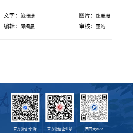
文字：
图片：
鲍珊珊
鲍珊珊
编辑：
审核：
邱闽晨
董皓
官方微信“小油”
官方微信企业号
西石大APP