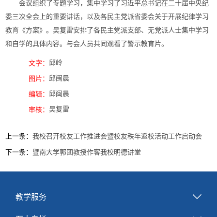
会议组织了专题学习，集中学习了习近平总书记在二十届中央纪
委三次全会上的重要讲话，以及各民主党派省委会关于开展纪律学习
教育《方案》。吴复雷安排了各民主党派支部、无党派人士集中学习
和自学的具体内容。与会人员共同观看了警示教育片。
邱岭
文字：
邱闽晨
图片：
邱闽晨
编辑：
吴复雷
审核：
上一条：
我校召开校友工作推进会暨校友秩年返校活动工作启动会
下一条：
暨南大学郭团教授作客我校明德讲堂
教学服务