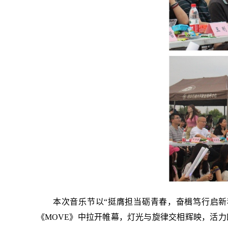
本次音乐节以“挺膺担当砺青春，奋楫笃行启
《MOVE》中拉开帷幕，灯光与旋律交相辉映，活