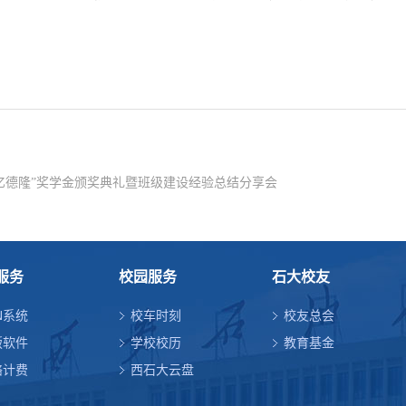
亿德隆”奖学金颁奖典礼暨班级建设经验总结分享会
服务
校园服务
石大校友
N系统
校车时刻
校友总会
版软件
学校校历
教育基金
络计费
西石大云盘