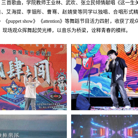
》《乌兰巴托的夜》三首歌曲，学院教师王业林、武欢、张立民倾情献唱《
海提、李铟彤、曹骞、赵婧斐等同学以独唱、合唱形式精彩演绎《
ning》《puppet show》《attention》等舞蹈节目活力四
，现场观众挥舞起荧光棒，以音乐为桥梁，诠释青春的模样。