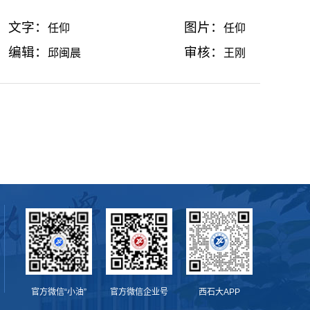
文字：
图片：
任仰
任仰
编辑：
审核：
邱闽晨
王刚
官方微信“小油”
官方微信企业号
西石大APP