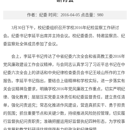
作者：纪委
时间：2016-04-05
点击量：
980
3月30日下午，校纪委组织召开学校2016年纪检监察工作研讨
会。纪委书记李延平出席并主持会议。校纪委委员、特邀监察员、纪
委监察处全体成员参加了会议。
会上，李延平书记传达了中省纪委六次全会和省高教工委2016年
党风廉政建设工作会议精神，与会同志认真学习了习近平总书记在中
纪委六次全会上的讲话和中央纪律检查委员会书记王岐山所作的工作
报告。李延平书记指出，要结合上级精神和学校实际，进一步落实有
关会议精神及要求，明确学校2016年党风廉政工作重点，切实严明纪
律、强化教育；层层压实党委主体责任和纪委监督责任，建立责任清
单，强化问责追究；常态化推进作风建设，营造真抓实干、勇于担责
的氛围；抓住重要节点和关键少数，持续推进风险防控管理，切实履
行监督执纪问责职责；准确把握运用好监督执纪四种形态，为学校事
业发展和教学科研评估提供强有力的政治和纪律保障。