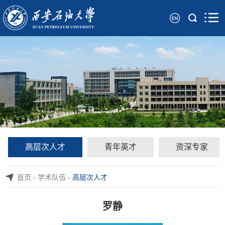
高层次人才
青年英才
资深专家
首页
-
学术队伍
-
高层次人才
罗静