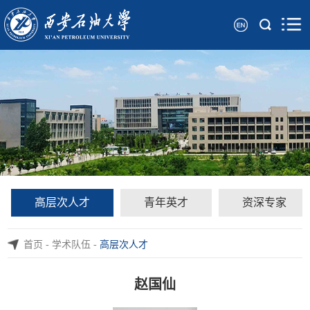
高层次人才
青年英才
资深专家
首页
-
学术队伍
-
高层次人才
赵国仙