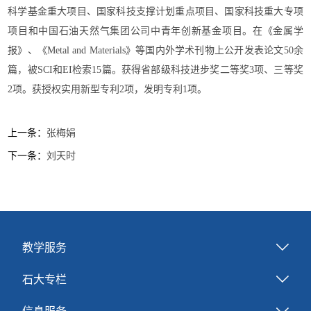
科学基金重大项目、国家科技支撑计划重点项目、国家科技重大专项
项目和中国石油天然气集团公司中青年创新基金项目。在《金属学
报》、《Metal and Materials》等国内外学术刊物上公开发表论文50余
篇，被SCI和EI检索15篇。获得省部级科技进步奖二等奖3项、三等奖
2项。获授权实用新型专利2项，发明专利1项。
上一条：
张梅娟
下一条：
刘天时
教学服务
石大专栏